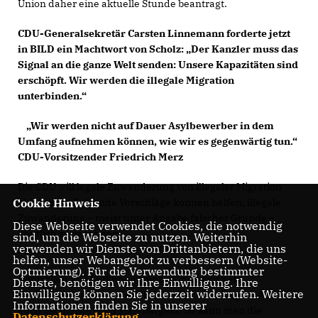
Union daher eine aktuelle Stunde beantragt.
CDU-Generalsekretär Carsten Linnemann forderte jetzt
in BILD ein Machtwort von Scholz: „Der Kanzler muss das
Signal an die ganze Welt senden: Unsere Kapazitäten sind
erschöpft. Wir werden die illegale Migration
unterbinden.“
Wir werden nicht auf Dauer Asylbewerber in dem
Umfang aufnehmen können, wie wir es gegenwärtig tun.“
CDU-Vorsitzender Friedrich Merz
Die CDU will legale Zuwanderung von illegaler Migration
Cookie Hinweis
abkoppeln. Folgende Vorschläge können helfen, illegale
Zuwanderung – meist unter Angabe falscher Gründe –
Diese Webseite verwendet Cookies, die notwendig
deutlich zu verringern.
sind, um die Webseite zu nutzen. Weiterhin
verwenden wir Dienste von Drittanbietern, die uns
Die konkreten Vorschläge der CDU
helfen, unser Webangebot zu verbessern (Website-
Optmierung). Für die Verwendung bestimmter
Kontrollen an EU-Binnengrenzen, mehr sichere
Dienste, benötigen wir Ihre Einwilligung. Ihre
Einwilligung können Sie jederzeit widerrufen. Weitere
Herkunftsstaaten und effektivere Rückführungen. Aber
Informationen finden Sie in unserer
auch Sachleistungen statt Bargeld. So kann man die
Datenschutzerklärung
.