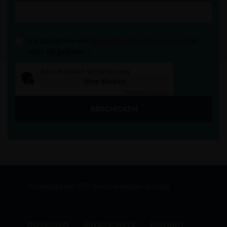
Ich akzeptiere die
Datenschutzbestimmungen
und
habe sie gelesen.
*
Anti-Roboter-Verifizierung
Hier klicken
Friendly
Captcha ⇗
ABSCHICKEN
Homepage des CDU Stadtverbandes in Alzey
IMPRESSUM
DATENSCHUTZ
KONTAKT