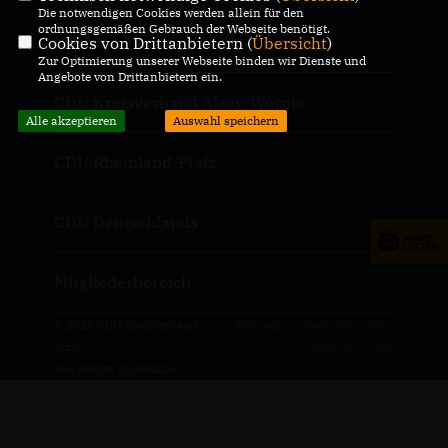
IMPRESSUM
DATENSCHUTZ
KONTAKT
Die notwendigen Cookies werden allein für den
ordnungsgemäßen Gebrauch der Webseite benötigt.
MdB Jan Metzler
Cookies von Drittanbietern (
Übersicht
)
Zur Optimierung unserer Webseite binden wir Dienste und
Angebote von Drittanbietern ein.
CDU Kreisverband Alzey-Worms
Alle akzeptieren
Auswahl speichern
CDU Rheinland-Pfalz
CDU Deutschlands
Mitgliederbereich
© 2026 CDU Stadtverband
Realisation: Sharkness Media
Alzey
GmbH & Co. KG
Alle Rechte vorbehalten.