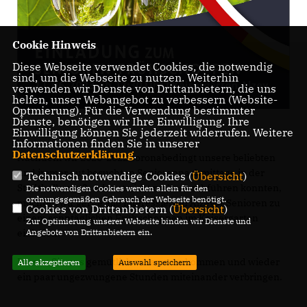
Cookie Hinweis
Diese Webseite verwendet Cookies, die notwendig
sind, um die Webseite zu nutzen. Weiterhin
verwenden wir Dienste von Drittanbietern, die uns
helfen, unser Webangebot zu verbessern (Website-
Optmierung). Für die Verwendung bestimmter
Dienste, benötigen wir Ihre Einwilligung. Ihre
Einwilligung können Sie jederzeit widerrufen. Weitere
Informationen finden Sie in unserer
Datenschutzerklärung
.
Nachdem wir 2020-2022 coronabedingt unsere beliebten
und immer gut besuchten Seniorennachmittage in der
Technisch notwendige Cookies (
Übersicht
)
Stadthalle am 2. Advent nicht mehr durchführen konnten,
Die notwendigen Cookies werden allein für den
ordnungsgemäßen Gebrauch der Webseite benötigt.
möchten wir gerne alle interessierten Alzeyer Senioren zu
Cookies von Drittanbietern (
Übersicht
)
einem sonntäglichen Frühschoppen im Kaisergarten
Zur Optimierung unserer Webseite binden wir Dienste und
einladen.
Angebote von Drittanbietern ein.
Lassen Sie uns gemütlich zusammenkommen und wieder
Alle akzeptieren
Auswahl speichern
ein paar ungezwungene Stunden miteinander verbringen.