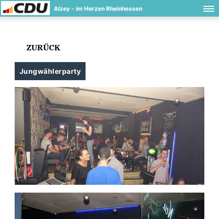
Alzey - im Herzen Rheinhessen
ZURÜCK
Jungwählerparty