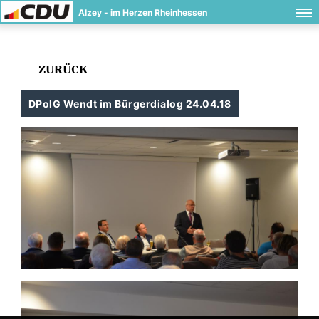
Alzey - im Herzen Rheinhessen
ZURÜCK
DPolG Wendt im Bürgerdialog 24.04.18