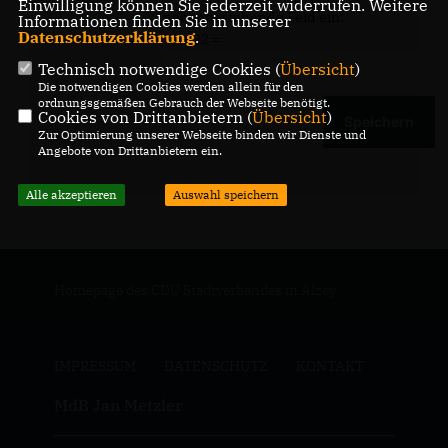
Einwilligung können Sie jederzeit widerrufen. Weitere
nebenbestehende Feld ein:
Informationen finden Sie in unserer
Datenschutzerklärung
.
24 + 22 =
Technisch notwendige Cookies (
Übersicht
)
Die notwendigen Cookies werden allein für den
ordnungsgemäßen Gebrauch der Webseite benötigt.
Cookies von Drittanbietern (
Übersicht
)
Zur Optimierung unserer Webseite binden wir Dienste und
Angebote von Drittanbietern ein.
Alle akzeptieren
Auswahl speichern
Homepage des CDU Stadtverbandes in Alzey
IMPRESSUM
DATENSCHUTZ
KONTAKT
MdB Jan Metzler