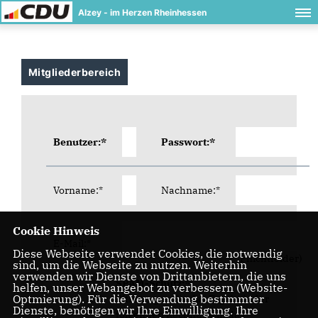
Alzey - im Herzen Rheinhessen
Mitgliederbereich
Benutzer:*
Passwort:*
Vorname:*
Nachname:*
Cookie Hinweis
E-Mail:*
Diese Webseite verwendet Cookies, die notwendig
(* Pflichtfelder)
sind, um die Webseite zu nutzen. Weiterhin
verwenden wir Dienste von Drittanbietern, die uns
SPAM-Schutz:*
helfen, unser Webangebot zu verbessern (Website-
Optmierung). Für die Verwendung bestimmter
Bitte tragen Sie das Ergebnis der
Dienste, benötigen wir Ihre Einwilligung. Ihre
folgenden Rechnung in das